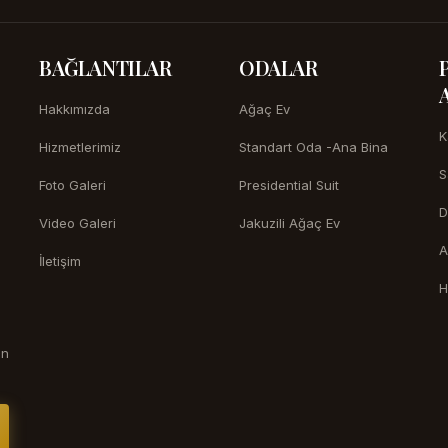
BAĞLANTILAR
ODALAR
Hakkımızda
Ağaç Ev
K
Hizmetlerimiz
Standart Oda -Ana Bina
S
Foto Galeri
Presidential Suit
D
Video Galeri
Jakuzili Ağaç Ev
A
İletişim
H
in