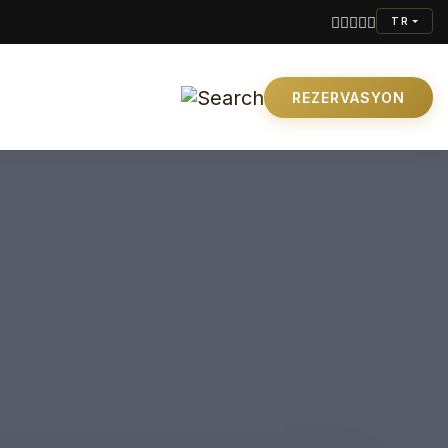
TR
REZERVASYON